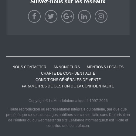
Suivez-nous sur les réseaux
NOUS CONTACTER
ANNONCEURS
MENTIONS LÉGALES
CHARTE DE CONFIDENTIALITÉ
CONDITIONS GÉNÉRALES DE VENTE
PARAMÈTRES DE GESTION DE LA CONFIDENTIALITÉ
Copyright © LeMondeInformatique.fr 1997-2026
Toute reproduction ou représentation intégrale ou partielle, par quelque
procédé que ce soit, des pages publiées sur ce site, faite sans l'autorisation
de l'éditeur ou du webmaster du site LeMondeInformatique.fr est illicite et
constitue une contrefaçon.