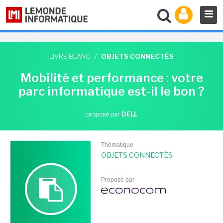
LIVRE BLANC
/
OBJETS CONNECTÉS
Mobilité et performance : votre
parc informatique est-il le bon ?
proposé par
DELL
Thématique
OBJETS CONNECTÉS
Proposé par