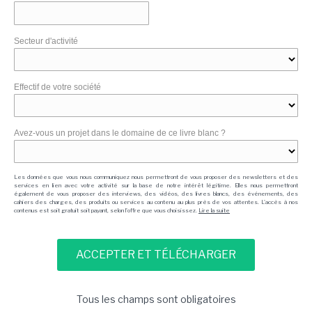
Secteur d'activité
Effectif de votre société
Avez-vous un projet dans le domaine de ce livre blanc ?
Les données que vous nous communiquez nous permettront de vous proposer des newsletters et des
services en lien avec votre activité sur la base de notre intérêt légitime. Elles nous permettront
également de vous proposer des interviews, des vidéos, des livres blancs, des événements, des
cahiers des charges, des produits ou services au contenu au plus près de vos attentes. L'accès à nos
contenus est soit gratuit soit payant, selon l'offre que vous choisissez.
Lire la suite
Tous les champs sont obligatoires