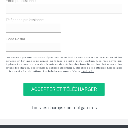
Email professionnel
Téléphone professionnel
Code Postal
Les données que vous nous communiquez nous permettront de vous proposer des newsletters et des
services en lien avec votre activité sur la base de notre intérêt légitime. Elles nous permettront
également de vous proposer des interviews, des vidéos, des livres blancs, des événements, des
cahiers des charges, des produits ou services au contenu au plus près de vos attentes. L'accès à nos
contenus est soit gratuit soit payant, selon l'offre que vous choisissez.
Lire la suite
Tous les champs sont obligatoires