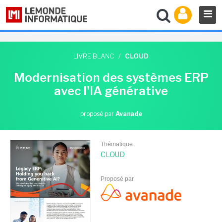
LIVRE BLANC
/
CLOUD
Modernisation des systèmes ERP
avec l'IA générative
proposé par
Avanade
Thématique
CLOUD
Proposé par