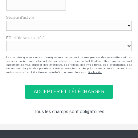
Secteur d'activité
Effectif de votre société
Les données que vous nous communiquez nous permettront de vous proposer des newsletters et des
services en lien avec votre activité sur la base de notre intérêt légitime. Elles nous permettront
également de vous proposer des interviews, des vidéos, des livres blancs, des événements, des
cahiers des charges, des produits ou services au contenu au plus près de vos attentes. L'accès à nos
contenus est soit gratuit soit payant, selon l'offre que vous choisissez.
Lire la suite
Tous les champs sont obligatoires