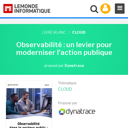
LIVRE BLANC
/
CLOUD
Observabilité : un levier pour
moderniser l'action publique
proposé par
Dynatrace
Thématique
CLOUD
Proposé par