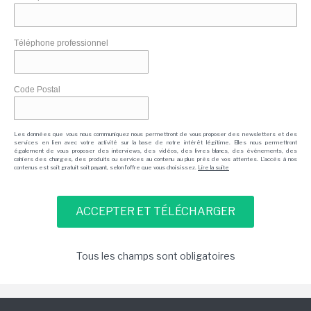
Téléphone professionnel
Code Postal
Les données que vous nous communiquez nous permettront de vous proposer des newsletters et des
services en lien avec votre activité sur la base de notre intérêt légitime. Elles nous permettront
également de vous proposer des interviews, des vidéos, des livres blancs, des événements, des
cahiers des charges, des produits ou services au contenu au plus près de vos attentes. L'accès à nos
contenus est soit gratuit soit payant, selon l'offre que vous choisissez.
Lire la suite
Tous les champs sont obligatoires