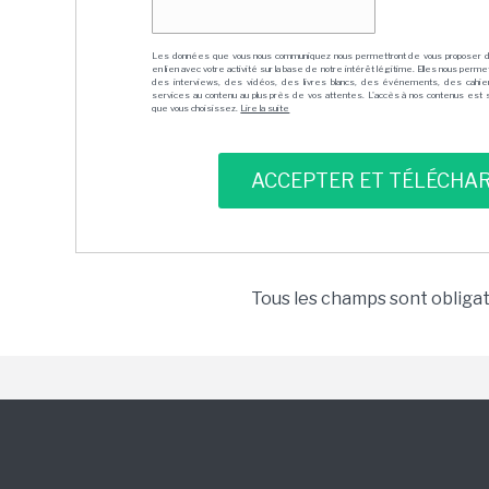
Les données que vous nous communiquez nous permettront de vous proposer 
en lien avec votre activité sur la base de notre intérêt légitime. Elles nous per
des interviews, des vidéos, des livres blancs, des événements, des cahie
services au contenu au plus près de vos attentes. L'accès à nos contenus est soit
que vous choisissez.
Lire la suite
Tous les champs sont obliga