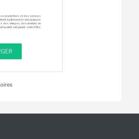
des newsletters et des services
mettront également de vous proposer
rs des charges, des produits ou
 gratuit soit payant, selon l'offre
toires