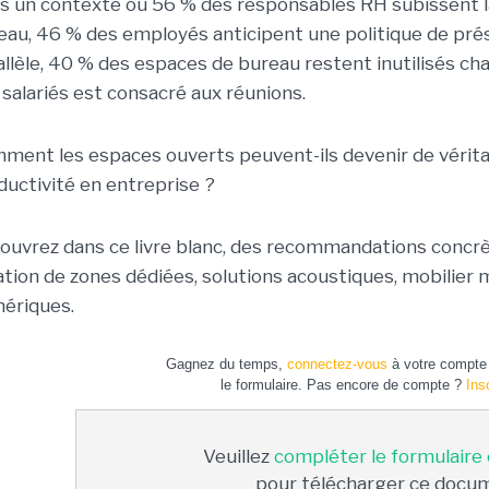
s un contexte où 56 % des responsables RH subissent la
eau, 46 % des employés anticipent une politique de prése
allèle, 40 % des espaces de bureau restent inutilisés ch
 salariés est consacré aux réunions.
ment les espaces ouverts peuvent-ils devenir de véritabl
ductivité en entreprise ?
ouvrez dans ce livre blanc, des recommandations concrèt
ation de zones dédiées, solutions acoustiques, mobilier m
ériques.
Gagnez du temps,
connectez-vous
à votre compte 
le formulaire. Pas encore de compte ?
Ins
Veuillez
compléter le formulaire
pour télécharger ce docu