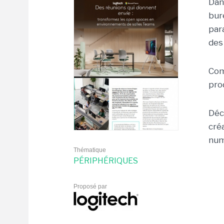
Dan
bur
par
des
Com
pro
Déc
cré
num
Thématique
PÉRIPHÉRIQUES
Proposé par