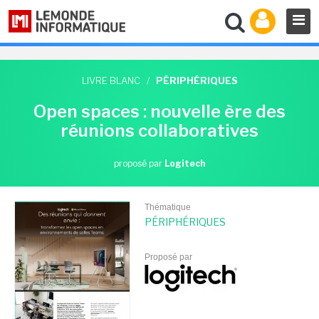
LIVRE BLANC
/
PÉRIPHÉRIQUES
Open spaces : nouvelle ère des
réunions collaboratives
proposé par
Logitech
Thématique
PÉRIPHÉRIQUES
Proposé par