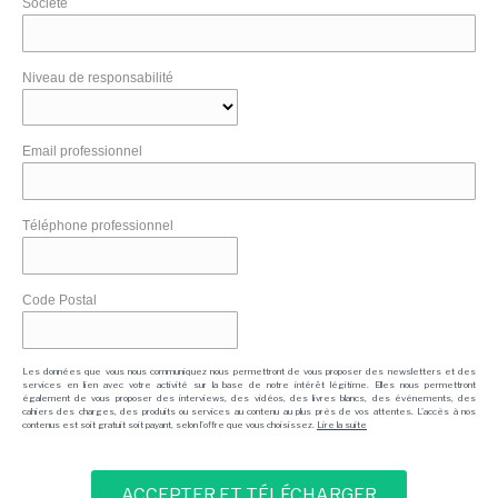
Société
Niveau de responsabilité
Email professionnel
Téléphone professionnel
Code Postal
Les données que vous nous communiquez nous permettront de vous proposer des newsletters et des
services en lien avec votre activité sur la base de notre intérêt légitime. Elles nous permettront
également de vous proposer des interviews, des vidéos, des livres blancs, des événements, des
cahiers des charges, des produits ou services au contenu au plus près de vos attentes. L'accès à nos
contenus est soit gratuit soit payant, selon l'offre que vous choisissez.
Lire la suite