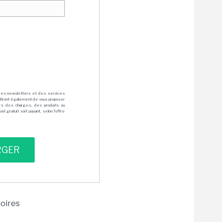
des newsletters et des services
mettront également de vous proposer
rs des charges, des produits ou
 gratuit soit payant, selon l'offre
toires