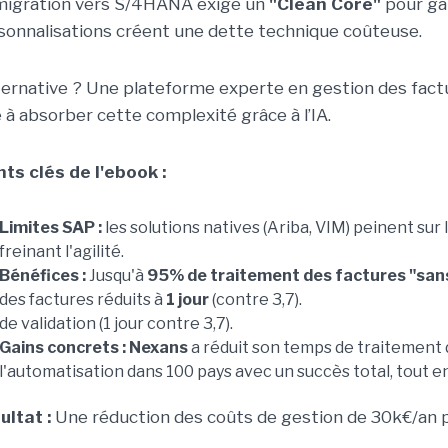
migration vers S/4HANA exige un
"Clean Core"
pour gar
sonnalisations créent une dette technique coûteuse.
lternative ? Une plateforme experte en gestion des fac
e à absorber cette complexité grâce à l’IA.
nts clés de l'ebook :
Limites SAP :
les solutions natives (Ariba, VIM) peinent sur 
freinant l'agilité.
Bénéfices :
Jusqu'à
95% de traitement des factures "san
des factures réduits à
1 jour
(contre 3,7).
de validation (1 jour contre 3,7).
Gains concrets :
Nexans
a réduit son temps de traitement d
l'automatisation dans 100 pays avec un succès total, tout 
ultat :
Une réduction des coûts de gestion de 30k€/an p