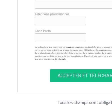
Téléphone professionnel
Code Postal
Les données que vous nous communiquez nous permettront de vous proposer 
en lien avec votre activité sur la base de notre intérêt légitime. Elles nous per
des interviews, des vidéos, des livres blancs, des événements, des cahie
services au contenu au plus près de vos attentes. L'accès à nos contenus est soit
que vous choisissez.
Lire la suite
Tous les champs sont obliga