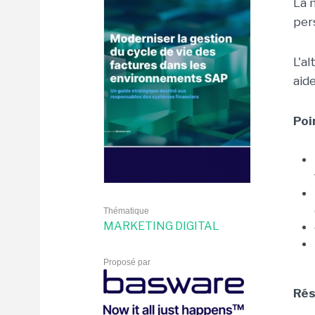
La 
per
L'a
aid
Poi
Thématique
MARKETING DIGITAL
Proposé par
Rés