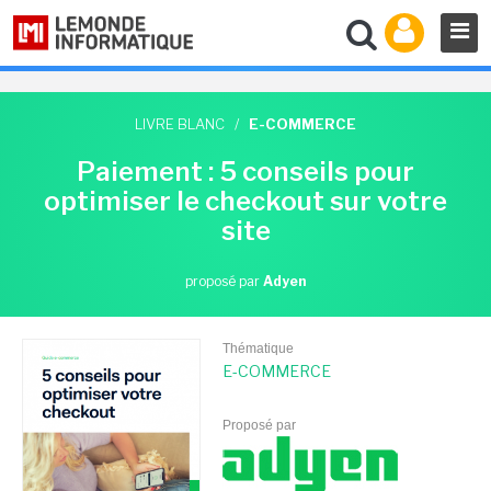
LIVRE BLANC
/
E-COMMERCE
Paiement : 5 conseils pour
optimiser le checkout sur votre
site
proposé par
Adyen
Thématique
E-COMMERCE
Proposé par