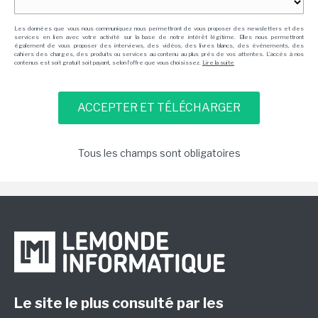
Les données que vous nous communiquez nous permettront de vous proposer des newsletters et des
services en lien avec votre activité sur la base de notre intérêt légitime. Elles nous permettront
également de vous proposer des interviews, des vidéos, des livres blancs, des événements, des
cahiers des charges, des produits ou services au contenu au plus près de vos attentes. L'accès à nos
contenus est soit gratuit soit payant, selon l'offre que vous choisissez.
Lire la suite
Tous les champs sont obligatoires
Le site le plus consulté par les