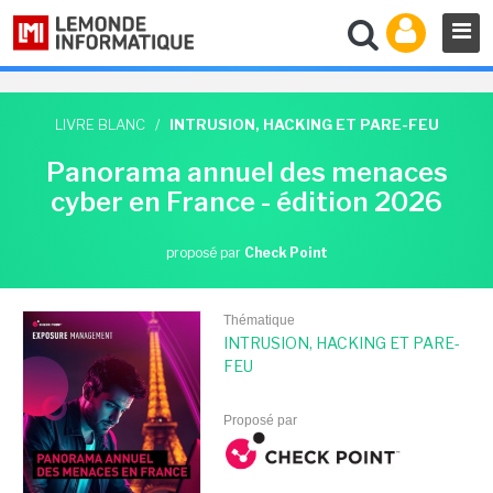
LIVRE BLANC
/
INTRUSION, HACKING ET PARE-FEU
Panorama annuel des menaces
cyber en France - édition 2026
proposé par
Check Point
Thématique
INTRUSION, HACKING ET PARE-
FEU
Proposé par