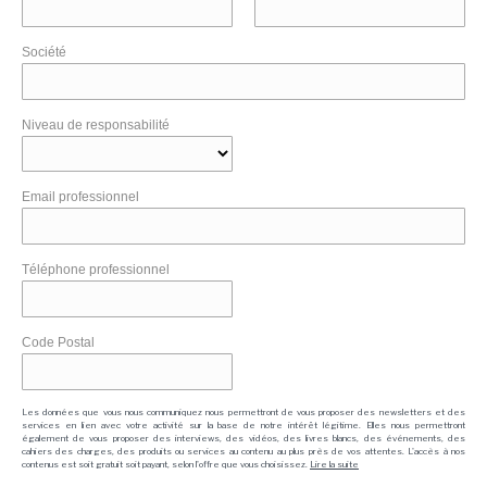
Société
Niveau de responsabilité
Email professionnel
Téléphone professionnel
Code Postal
Les données que vous nous communiquez nous permettront de vous proposer des newsletters et des
services en lien avec votre activité sur la base de notre intérêt légitime. Elles nous permettront
également de vous proposer des interviews, des vidéos, des livres blancs, des événements, des
cahiers des charges, des produits ou services au contenu au plus près de vos attentes. L'accès à nos
contenus est soit gratuit soit payant, selon l'offre que vous choisissez.
Lire la suite