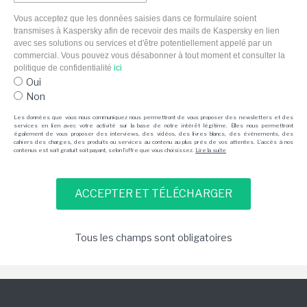
Vous acceptez que les données saisies dans ce formulaire soient
transmises à Kaspersky afin de recevoir des mails de Kaspersky en lien
avec ses solutions ou services et d'être potentiellement appelé par un
commercial. Vous pouvez vous désabonner à tout moment et consulter la
politique de confidentialité
ici
Oui
Non
Les données que vous nous communiquez nous permettront de vous proposer des newsletters et des
services en lien avec votre activité sur la base de notre intérêt légitime. Elles nous permettront
également de vous proposer des interviews, des vidéos, des livres blancs, des événements, des
cahiers des charges, des produits ou services au contenu au plus près de vos attentes. L'accès à nos
contenus est soit gratuit soit payant, selon l'offre que vous choisissez.
Lire la suite
Tous les champs sont obligatoires