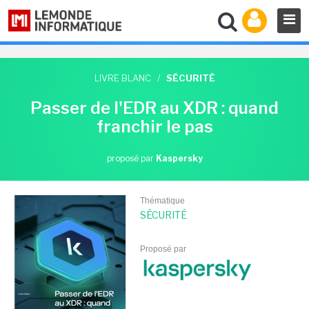
LIVRE BLANC
/
SÉCURITÉ
Passer de l'EDR au XDR : quand
franchir le pas
proposé par
Kaspersky
Thématique
SÉCURITÉ
Proposé par