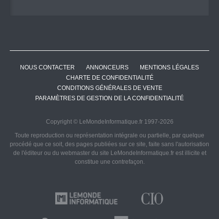
NOUS CONTACTER
ANNONCEURS
MENTIONS LÉGALES
CHARTE DE CONFIDENTIALITÉ
CONDITIONS GÉNÉRALES DE VENTE
PARAMÈTRES DE GESTION DE LA CONFIDENTIALITÉ
Copyright © LeMondeInformatique.fr 1997-2026
Toute reproduction ou représentation intégrale ou partielle, par quelque
procédé que ce soit, des pages publiées sur ce site, faite sans l'autorisation
de l'éditeur ou du webmaster du site LeMondeInformatique.fr est illicite et
constitue une contrefaçon.