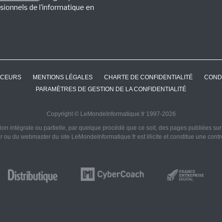
sionnels de l'informatique en
CEURS
MENTIONS LÉGALES
CHARTE DE CONFIDENTIALITÉ
COND
PARAMÈTRES DE GESTION DE LA CONFIDENTIALITÉ
Copyright © LeMondeInformatique.fr 1997-2026
on intégrale ou partielle, par quelque procédé que ce soit, des pages publiées sur ce
ur ou du webmaster du site LeMondeInformatique.fr est illicite et constitue une cont