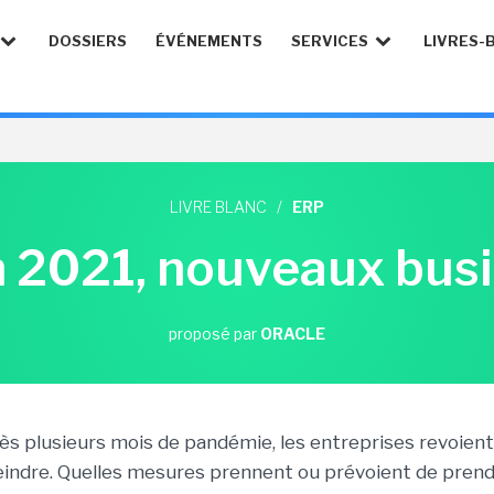
DOSSIERS
ÉVÉNEMENTS
SERVICES
LIVRES-
LIVRE BLANC
/
ERP
on 2021, nouveaux bus
proposé par
ORACLE
ès plusieurs mois de pandémie, les entreprises revoient l
eindre. Quelles mesures prennent ou prévoient de pren