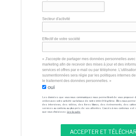
Secteur d'activité
Effectif de votre société
« J'accepte de partager mes données personnelles avec 
marketing afin de recevoir des mises à jour et des informa
services et offres par e-mail ou par téléphone. L'utilisat
susmentionnées sera régie par les politiques internes d
le traitement des données personnelles. »
oui
Les données que vous nous communiquez nous permettront de vous proposer 
en lien avec votre activité sur la base de notre intérêt légitime. Elles nous per
des interviews, des vidéos, des livres blancs, des événements, des cahie
services au contenu au plus près de vos attentes. L'accès à nos contenus est soit
que vous choisissez.
Lire la suite