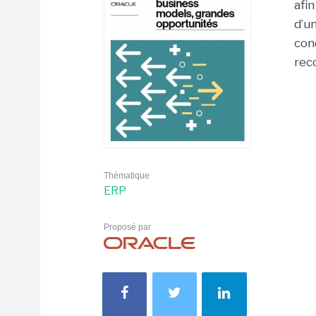
afi
d’u
con
rec
Thématique
ERP
Proposé par