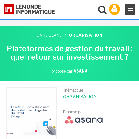
LIVRE BLANC
/
ORGANISATION
Plateformes de gestion du travail :
quel retour sur investissement ?
proposé par
ASANA
Thématique
ORGANISATION
Proposé par