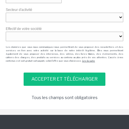
Secteur d'activité
Effectif de votre société
Les données que vous nous communiquez nous permettront de vous proposer des newsletters et des
services en lien avec votre activité sur la base de notre intérêt légitime. Elles nous permettront
également de vous proposer des interviews, des vidéos, des livres blancs, des événements, des
cahiers des charges, des produits ou services au contenu au plus près de vos attentes. L'accès à nos
contenus est soit gratuit soit payant, selon l'offre que vous choisissez.
Lire la suite
Tous les champs sont obligatoires