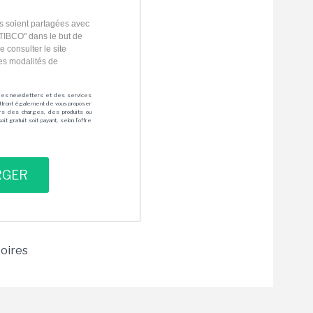
s soient partagées avec
"TIBCO" dans le but de
e consulter le site
les modalités de
des newsletters et des services
mettront également de vous proposer
rs des charges, des produits ou
 gratuit soit payant, selon l'offre
toires