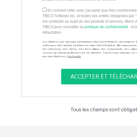
En cochant cette case, j'accepte que mes coordonnée
TIBCO Software Inc. et toutes ses entités désignées par 
me contacter au sujet de ses produits et services. Merci d
TIBCO pour connaître sa
politique de confidentialité
- et 
rétractation.
Les données que vous nous communiquez nous permettront de vous proposer 
en lien avec votre activité sur la base de notre intérêt légitime. Elles nous per
des interviews, des vidéos, des livres blancs, des événements, des cahie
services au contenu au plus près de vos attentes. L'accès à nos contenus est soit
que vous choisissez.
Lire la suite
Tous les champs sont obliga