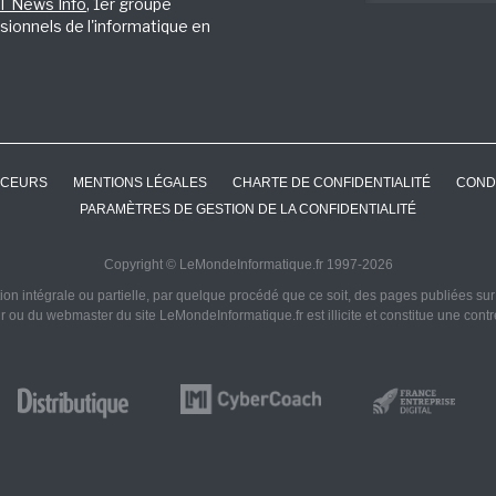
IT News Info
, 1er groupe
sionnels de l'informatique en
CEURS
MENTIONS LÉGALES
CHARTE DE CONFIDENTIALITÉ
COND
PARAMÈTRES DE GESTION DE LA CONFIDENTIALITÉ
Copyright © LeMondeInformatique.fr 1997-2026
on intégrale ou partielle, par quelque procédé que ce soit, des pages publiées sur ce
ur ou du webmaster du site LeMondeInformatique.fr est illicite et constitue une cont