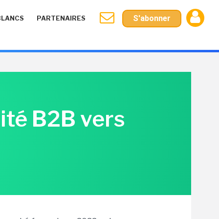
S'abonner
BLANCS
PARTENAIRES
vité B2B vers