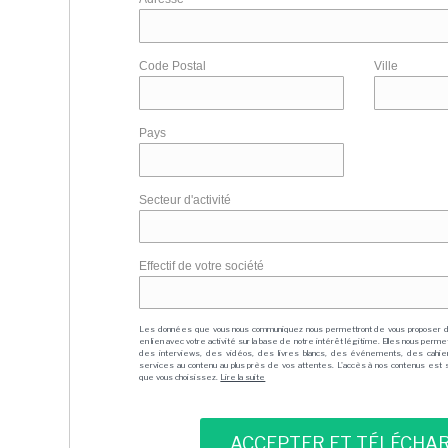
Code Postal
Ville
Pays
Secteur d'activité
Effectif de votre société
Les données que vous nous communiquez nous permettront de vous proposer 
en lien avec votre activité sur la base de notre intérêt légitime. Elles nous per
des interviews, des vidéos, des livres blancs, des événements, des cahie
services au contenu au plus près de vos attentes. L'accès à nos contenus est soit
que vous choisissez.
Lire la suite