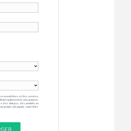
des newsletters et des services
mettront également de vous proposer
rs des charges, des produits ou
 gratuit soit payant, selon l'offre