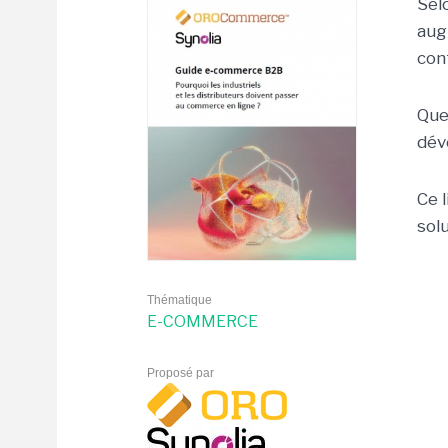
Sel
aug
cont
Que
dév
Ce 
sol
Thématique
E-COMMERCE
Proposé par