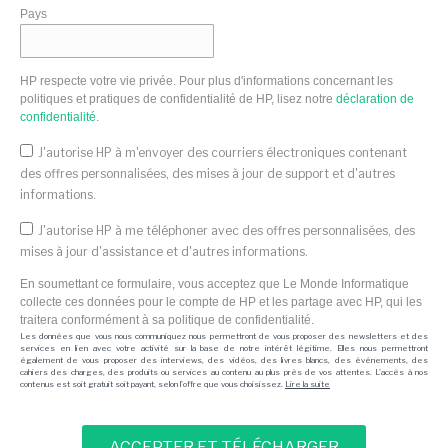
Pays
HP respecte votre vie privée. Pour plus d'informations concernant les
politiques et pratiques de confidentialité de HP, lisez notre
déclaration de
confidentialité
.
J'autorise HP à m'envoyer des courriers électroniques contenant
des offres personnalisées, des mises à jour de support et d'autres
informations.
J'autorise HP à me téléphoner avec des offres personnalisées, des
mises à jour d'assistance et d'autres informations.
En soumettant ce formulaire, vous acceptez que Le Monde Informatique
collecte ces données pour le compte de HP et les partage avec HP, qui les
traitera conformément à sa politique de confidentialité.
Les données que vous nous communiquez nous permettront de vous proposer des newsletters et des
services en lien avec votre activité sur la base de notre intérêt légitime. Elles nous permettront
également de vous proposer des interviews, des vidéos, des livres blancs, des événements, des
cahiers des charges, des produits ou services au contenu au plus près de vos attentes. L'accès à nos
contenus est soit gratuit soit payant, selon l'offre que vous choisissez.
Lire la suite