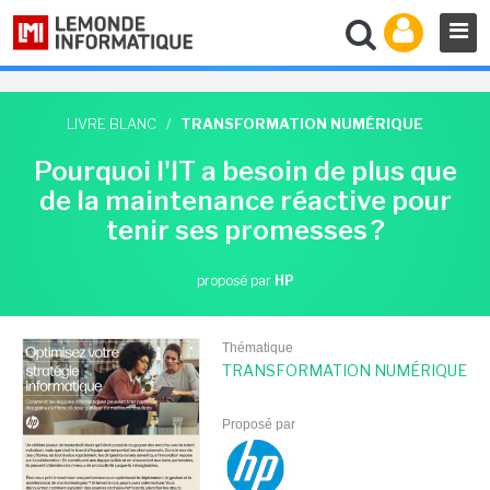
LIVRE BLANC
/
TRANSFORMATION NUMÉRIQUE
Pourquoi l'IT a besoin de plus que
de la maintenance réactive pour
tenir ses promesses ?
proposé par
HP
Thématique
TRANSFORMATION NUMÉRIQUE
Proposé par