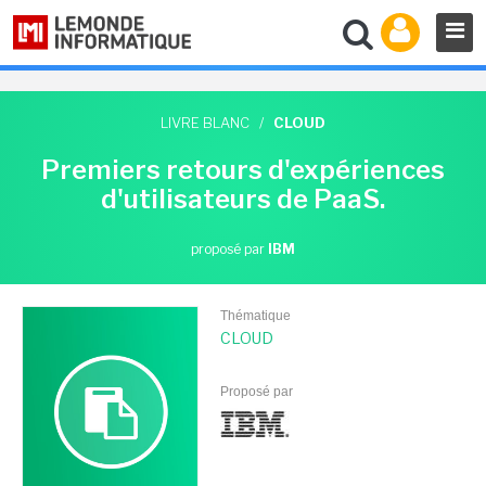
LIVRE BLANC
/
CLOUD
Premiers retours d'expériences
d'utilisateurs de PaaS.
proposé par
IBM
Thématique
CLOUD
Proposé par