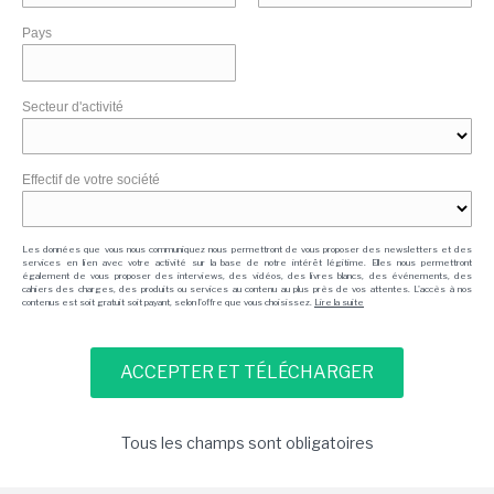
Pays
Secteur d'activité
Effectif de votre société
Les données que vous nous communiquez nous permettront de vous proposer des newsletters et des
services en lien avec votre activité sur la base de notre intérêt légitime. Elles nous permettront
également de vous proposer des interviews, des vidéos, des livres blancs, des événements, des
cahiers des charges, des produits ou services au contenu au plus près de vos attentes. L'accès à nos
contenus est soit gratuit soit payant, selon l'offre que vous choisissez.
Lire la suite
Tous les champs sont obligatoires