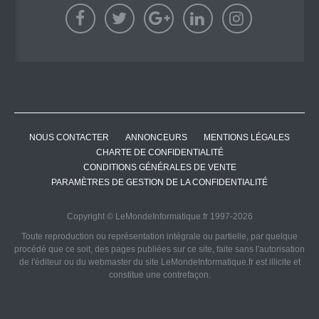
NOUS CONTACTER
ANNONCEURS
MENTIONS LÉGALES
CHARTE DE CONFIDENTIALITÉ
CONDITIONS GÉNÉRALES DE VENTE
PARAMÈTRES DE GESTION DE LA CONFIDENTIALITÉ
Copyright © LeMondeInformatique.fr 1997-2026
Toute reproduction ou représentation intégrale ou partielle, par quelque
procédé que ce soit, des pages publiées sur ce site, faite sans l'autorisation
de l'éditeur ou du webmaster du site LeMondeInformatique.fr est illicite et
constitue une contrefaçon.