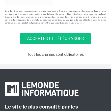
Les données que vous nous communiquez nous permettront de vous proposer des newsletters et des
services en lien avec votre activité sur la base de notre intérêt légitime. Elles nous permettront
également de vous proposer des interviews, des vidéos, des livres blancs, des événements, des
cahiers des charges, des produits ou services au contenu au plus près de vos attentes. L'accès à nos
contenus est soit gratuit soit payant, selon l'offre que vous choisissez.
Lire la suite
Tous les champs sont obligatoires
Le site le plus consulté par les