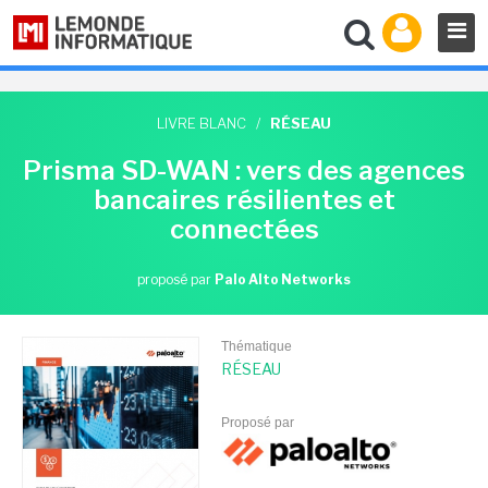
LIVRE BLANC
/
RÉSEAU
Prisma SD-WAN : vers des agences
bancaires résilientes et
connectées
proposé par
Palo Alto Networks
Thématique
RÉSEAU
Proposé par