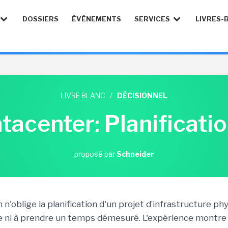
DOSSIERS
ÉVÉNEMENTS
SERVICES
LIVRES-
LIVRE BLANC
/
DÉCISIONNEL
atacenter: Planificati
proposé par
Schneider
n n'oblige la planification d'un projet d’infrastructure p
e ni à prendre un temps démesuré. L'expérience montre 