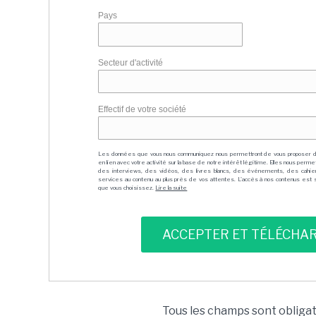
Pays
Secteur d'activité
Effectif de votre société
Les données que vous nous communiquez nous permettront de vous proposer 
en lien avec votre activité sur la base de notre intérêt légitime. Elles nous per
des interviews, des vidéos, des livres blancs, des événements, des cahie
services au contenu au plus près de vos attentes. L'accès à nos contenus est soit
que vous choisissez.
Lire la suite
Tous les champs sont obliga