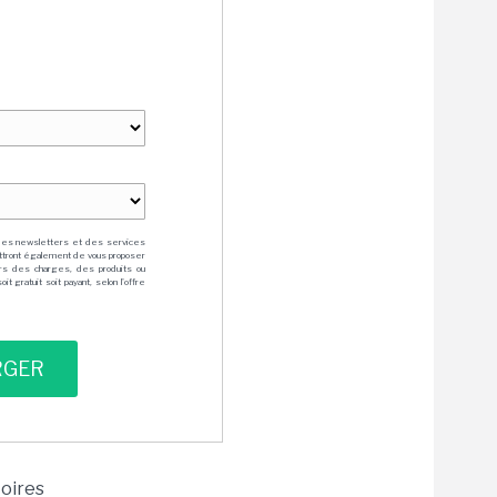
des newsletters et des services
mettront également de vous proposer
rs des charges, des produits ou
 gratuit soit payant, selon l'offre
toires