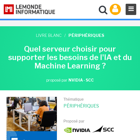
LIVRE BLANC
/
PÉRIPHÉRIQUES
Quel serveur choisir pour
supporter les besoins de l'IA et du
Machine Learning ?
proposé par
NVIDIA - SCC
Thématique
PÉRIPHÉRIQUES
Proposé par