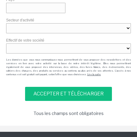
Secteur d'activité
Effectif de votre société
Les données que vous nous communiquez nous permettront de vous proposer des newsletters et des
services en lien avec votre activité sur la base de notre intérêt légitime. Elles nous permettront
également de vous proposer des interviews, des vidéos, des livres blancs, des événements, des
cahiers des charges, des produits ou services au contenu au plus près de vos attentes. L'accès à nos
contenus est soit gratuit soit payant, selon l'offre que vous choisissez.
Lire la suite
Tous les champs sont obligatoires