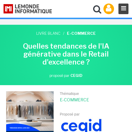
LIVRE BLANC
/
E-COMMERCE
Quelles tendances de l'IA
générative dans le Retail
d'excellence ?
proposé par
CEGID
Thématique
E-COMMERCE
Proposé par