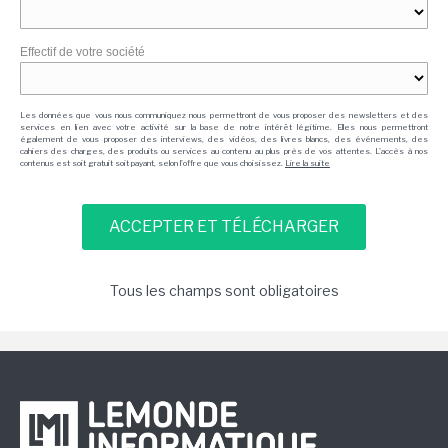
Effectif de votre société
Les données que vous nous communiquez nous permettront de vous proposer des newsletters et des
services en lien avec votre activité sur la base de notre intérêt légitime. Elles nous permettront
également de vous proposer des interviews, des vidéos, des livres blancs, des événements, des
cahiers des charges, des produits ou services au contenu au plus près de vos attentes. L'accès à nos
contenus est soit gratuit soit payant, selon l'offre que vous choisissez.
Lire la suite
Tous les champs sont obligatoires