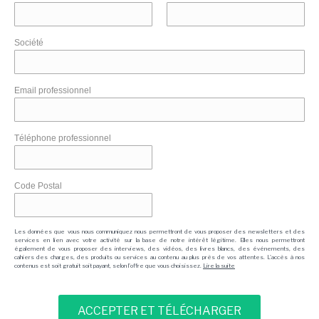
Société
Email professionnel
Téléphone professionnel
Code Postal
Les données que vous nous communiquez nous permettront de vous proposer des newsletters et des
services en lien avec votre activité sur la base de notre intérêt légitime. Elles nous permettront
également de vous proposer des interviews, des vidéos, des livres blancs, des événements, des
cahiers des charges, des produits ou services au contenu au plus près de vos attentes. L'accès à nos
contenus est soit gratuit soit payant, selon l'offre que vous choisissez.
Lire la suite