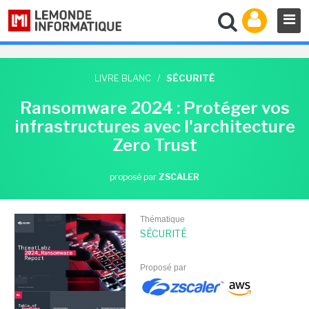
LIVRE BLANC
/
SÉCURITÉ
Ransomware 2024 : Protéger vos
infrastructures avec l'architecture
Zero Trust
proposé par
ZSCALER
Thématique
SÉCURITÉ
Proposé par