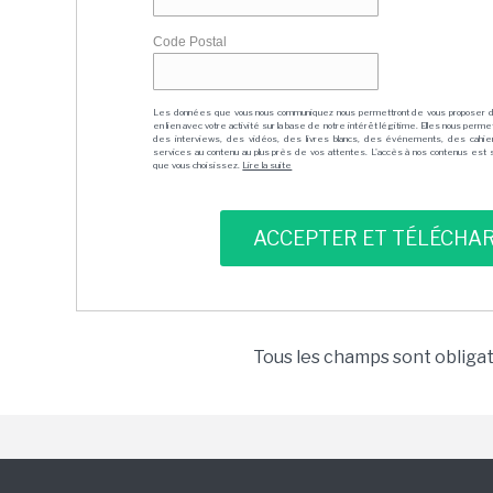
Code Postal
Les données que vous nous communiquez nous permettront de vous proposer 
en lien avec votre activité sur la base de notre intérêt légitime. Elles nous per
des interviews, des vidéos, des livres blancs, des événements, des cahie
services au contenu au plus près de vos attentes. L'accès à nos contenus est soit
que vous choisissez.
Lire la suite
Tous les champs sont obliga