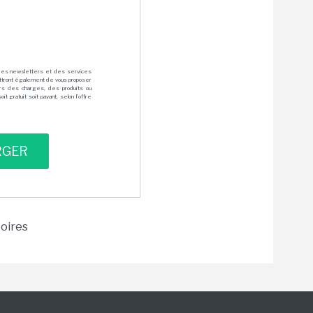
des newsletters et des services
mettront également de vous proposer
rs des charges, des produits ou
 gratuit soit payant, selon l'offre
toires