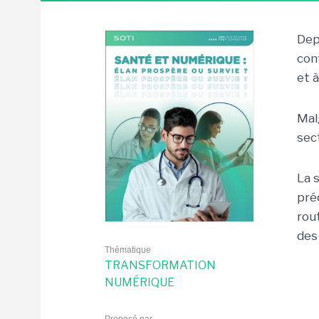
Dep
con
et 
Mal
sec
La s
pré
rou
des
Thématique
TRANSFORMATION
NUMÉRIQUE
Proposé par