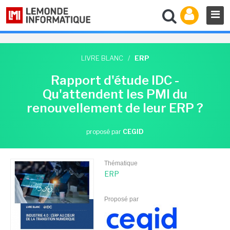
LIVRE BLANC
/
ERP
Rapport d'étude IDC -
Qu'attendent les PMI du
renouvellement de leur ERP ?
proposé par
CEGID
Thématique
ERP
Proposé par