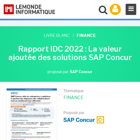
LIVRE BLANC
/
FINANCE
Rapport IDC 2022 : La valeur
ajoutée des solutions SAP Concur
proposé par
SAP Concur
Thématique
FINANCE
Proposé par