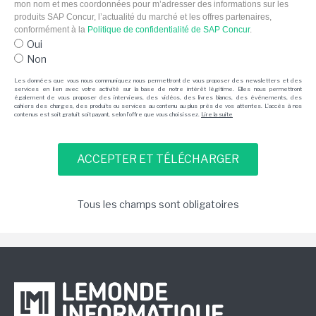
mon nom et mes coordonnées pour m’adresser des informations sur les
produits SAP Concur, l’actualité du marché et les offres partenaires,
conformément à la
Politique de confidentialité de SAP Concur
.
Oui
Non
Les données que vous nous communiquez nous permettront de vous proposer des newsletters et des
services en lien avec votre activité sur la base de notre intérêt légitime. Elles nous permettront
également de vous proposer des interviews, des vidéos, des livres blancs, des événements, des
cahiers des charges, des produits ou services au contenu au plus près de vos attentes. L'accès à nos
contenus est soit gratuit soit payant, selon l'offre que vous choisissez.
Lire la suite
Tous les champs sont obligatoires