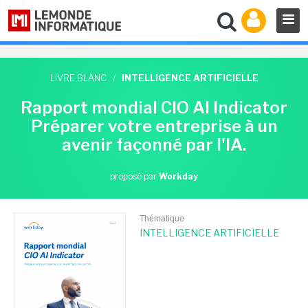
LIVRE BLANC
/
INTELLIGENCE ARTIFICIELLE
Rapport mondial CIO AI Indicator
Préparer votre entreprise à un
avenir façonné par l'IA.
proposé par
Workday
Thématique
INTELLIGENCE ARTIFICIELLE