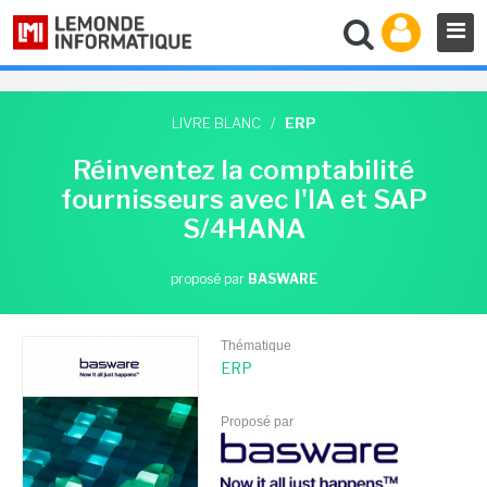
LIVRE BLANC
/
ERP
Réinventez la comptabilité
fournisseurs avec l'IA et SAP
S/4HANA
proposé par
BASWARE
Thématique
ERP
Proposé par