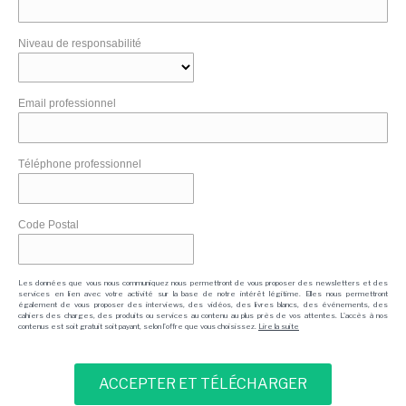
Niveau de responsabilité
Email professionnel
Téléphone professionnel
Code Postal
Les données que vous nous communiquez nous permettront de vous proposer des newsletters et des
services en lien avec votre activité sur la base de notre intérêt légitime. Elles nous permettront
également de vous proposer des interviews, des vidéos, des livres blancs, des événements, des
cahiers des charges, des produits ou services au contenu au plus près de vos attentes. L'accès à nos
contenus est soit gratuit soit payant, selon l'offre que vous choisissez.
Lire la suite