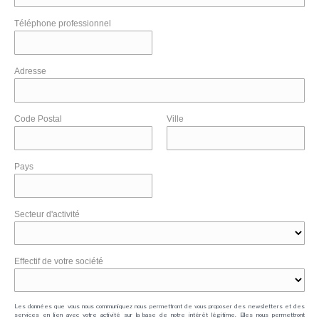
Téléphone professionnel
Adresse
Code Postal
Ville
Pays
Secteur d'activité
Effectif de votre société
Les données que vous nous communiquez nous permettront de vous proposer des newsletters et des
services en lien avec votre activité sur la base de notre intérêt légitime. Elles nous permettront