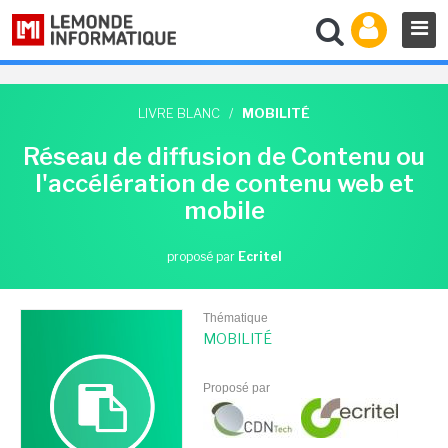
LIVRE BLANC
/
MOBILITÉ
Réseau de diffusion de Contenu ou
l'accélération de contenu web et
mobile
proposé par
Ecritel
Thématique
MOBILITÉ
Proposé par