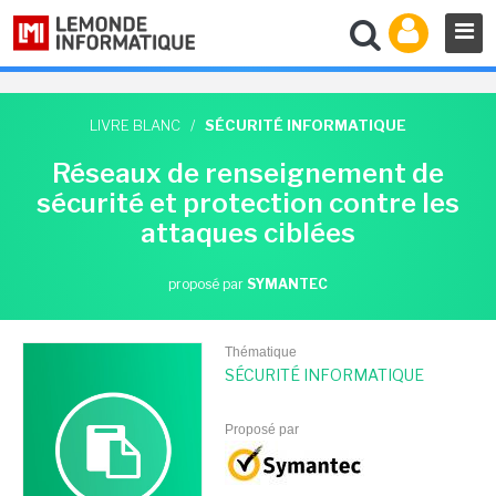
LIVRE BLANC
/
SÉCURITÉ INFORMATIQUE
Réseaux de renseignement de
sécurité et protection contre les
attaques ciblées
proposé par
SYMANTEC
Thématique
SÉCURITÉ INFORMATIQUE
Proposé par