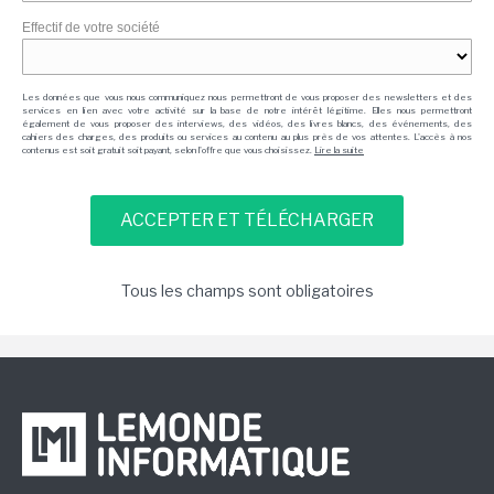
Effectif de votre société
Les données que vous nous communiquez nous permettront de vous proposer des newsletters et des
services en lien avec votre activité sur la base de notre intérêt légitime. Elles nous permettront
également de vous proposer des interviews, des vidéos, des livres blancs, des événements, des
cahiers des charges, des produits ou services au contenu au plus près de vos attentes. L'accès à nos
contenus est soit gratuit soit payant, selon l'offre que vous choisissez.
Lire la suite
Tous les champs sont obligatoires