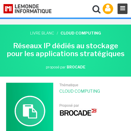
LIVRE BLANC
/
CLOUD COMPUTING
Réseaux IP dédiés au stockage
pour les applications stratégiques
proposé par
BROCADE
Thématique
CLOUD COMPUTING
Proposé par