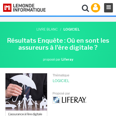
LIVRE BLANC
/
LOGICIEL
Résultats Enquête : Où en sont les
assureurs à l'ère digitale ?
proposé par
Liferay
Thématique
LOGICIEL
Proposé par