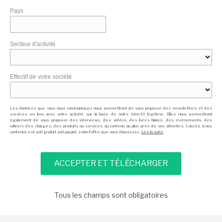
Pays
Secteur d'activité
Effectif de votre société
Les données que vous nous communiquez nous permettront de vous proposer des newsletters et des
services en lien avec votre activité sur la base de notre intérêt légitime. Elles nous permettront
également de vous proposer des interviews, des vidéos, des livres blancs, des événements, des
cahiers des charges, des produits ou services au contenu au plus près de vos attentes. L'accès à nos
contenus est soit gratuit soit payant, selon l'offre que vous choisissez.
Lire la suite
Tous les champs sont obligatoires