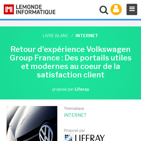
LIVRE BLANC
/
INTERNET
Retour d'expérience Volkswagen
Group France : Des portails utiles
et modernes au coeur de la
satisfaction client
proposé par
Liferay
Thématique
INTERNET
Proposé par