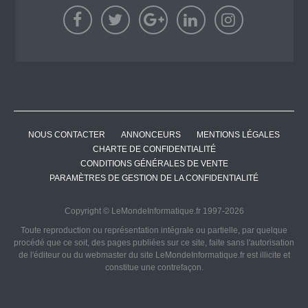
NOUS CONTACTER
ANNONCEURS
MENTIONS LÉGALES
CHARTE DE CONFIDENTIALITÉ
CONDITIONS GÉNÉRALES DE VENTE
PARAMÈTRES DE GESTION DE LA CONFIDENTIALITÉ
Copyright © LeMondeInformatique.fr 1997-2026
Toute reproduction ou représentation intégrale ou partielle, par quelque
procédé que ce soit, des pages publiées sur ce site, faite sans l'autorisation
de l'éditeur ou du webmaster du site LeMondeInformatique.fr est illicite et
constitue une contrefaçon.