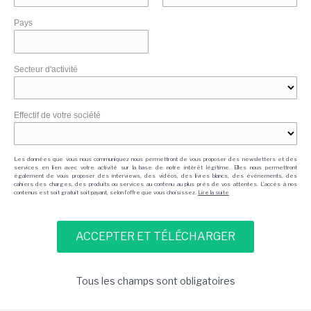
Pays
Secteur d'activité
Effectif de votre société
Les données que vous nous communiquez nous permettront de vous proposer des newsletters et des
services en lien avec votre activité sur la base de notre intérêt légitime. Elles nous permettront
également de vous proposer des interviews, des vidéos, des livres blancs, des événements, des
cahiers des charges, des produits ou services au contenu au plus près de vos attentes. L'accès à nos
contenus est soit gratuit soit payant, selon l'offre que vous choisissez.
Lire la suite
Tous les champs sont obligatoires