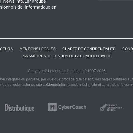
IT News Info
, 1er groupe
sionnels de l'informatique en
CEURS
MENTIONS LÉGALES
CHARTE DE CONFIDENTIALITÉ
COND
PARAMÈTRES DE GESTION DE LA CONFIDENTIALITÉ
Copyright © LeMondeInformatique.fr 1997-2026
on intégrale ou partielle, par quelque procédé que ce soit, des pages publiées sur ce
ur ou du webmaster du site LeMondeInformatique.fr est illicite et constitue une cont