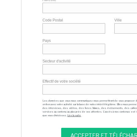
Code Postal
Ville
Pays
Secteur d'activité
Effectif de votre société
Les données que vous nous communiquez nous permettront de vous proposer 
en lien avec votre activité sur la base de notre intérêt légitime. Elles nous per
des interviews, des vidéos, des livres blancs, des événements, des cahie
services au contenu au plus près de vos attentes. L'accès à nos contenus est soit
que vous choisissez.
Lire la suite