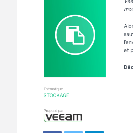
Vee
mod
Alo
sau
l’e
et 
Déc
Thématique
STOCKAGE
Proposé par