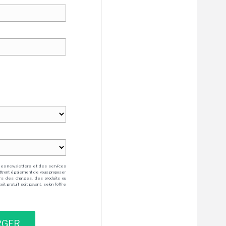
des newsletters et des services
mettront également de vous proposer
rs des charges, des produits ou
 gratuit soit payant, selon l'offre