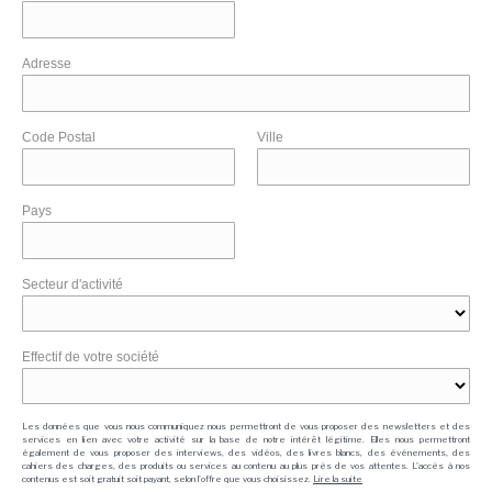
Adresse
Code Postal
Ville
Pays
Secteur d'activité
Effectif de votre société
Les données que vous nous communiquez nous permettront de vous proposer des newsletters et des
services en lien avec votre activité sur la base de notre intérêt légitime. Elles nous permettront
également de vous proposer des interviews, des vidéos, des livres blancs, des événements, des
cahiers des charges, des produits ou services au contenu au plus près de vos attentes. L'accès à nos
contenus est soit gratuit soit payant, selon l'offre que vous choisissez.
Lire la suite