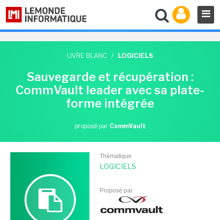
LIVRE BLANC
/
LOGICIELS
Sauvegarde et récupération :
CommVault leader avec sa plate-
forme intégrée
proposé par
CommVault
Thématique
LOGICIELS
Proposé par