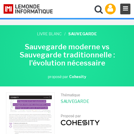
LIVRE BLANC
/
SAUVEGARDE
Sauvegarde moderne vs
Sauvegarde traditionnelle :
l'évolution nécessaire
proposé par
Cohesity
Thématique
SAUVEGARDE
Proposé par