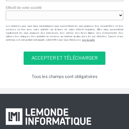
Effectif de votre société
Les données que vous nous communiquez nous permettront de vous proposer des newsletters et des
services en lien avec votre activité sur la base de notre intérêt légitime. Elles nous permettront
également de vous proposer des interviews, des vidéos, des livres blancs, des événements, des
cahiers des charges, des produits ou services au contenu au plus près de vos attentes. L'accès à nos
contenus est soit gratuit soit payant, selon l'offre que vous choisissez.
Lire la suite
Tous les champs sont obligatoires