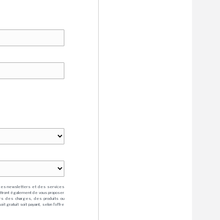
des newsletters et des services
mettront également de vous proposer
rs des charges, des produits ou
 gratuit soit payant, selon l'offre