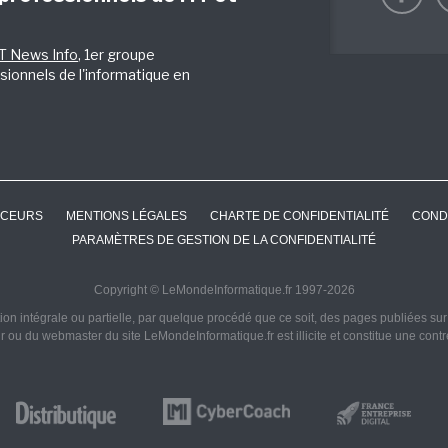
IT News Info
, 1er groupe
sionnels de l'informatique en
CEURS
MENTIONS LÉGALES
CHARTE DE CONFIDENTIALITÉ
COND
PARAMÈTRES DE GESTION DE LA CONFIDENTIALITÉ
Copyright © LeMondeInformatique.fr 1997-2026
on intégrale ou partielle, par quelque procédé que ce soit, des pages publiées sur ce
ur ou du webmaster du site LeMondeInformatique.fr est illicite et constitue une cont