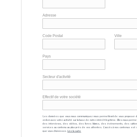
Adresse
Code Postal
Ville
Pays
Secteur d'activité
Effectif de votre société
Les données que vous nous communiquez nous permettront de vous proposer 
en lien avec votre activité sur la base de notre intérêt légitime. Elles nous per
des interviews, des vidéos, des livres blancs, des événements, des cahie
services au contenu au plus près de vos attentes. L'accès à nos contenus est soit
que vous choisissez.
Lire la suite