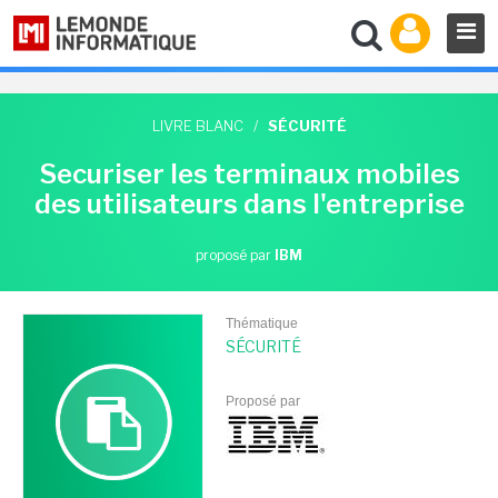
LIVRE BLANC
/
SÉCURITÉ
Securiser les terminaux mobiles
des utilisateurs dans l'entreprise
proposé par
IBM
Thématique
SÉCURITÉ
Proposé par