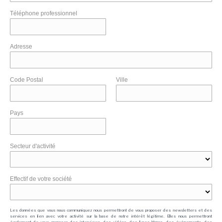
Téléphone professionnel
Adresse
Code Postal
Ville
Pays
Secteur d'activité
Effectif de votre société
Les données que vous nous communiquez nous permettront de vous proposer des newsletters et des
services en lien avec votre activité sur la base de notre intérêt légitime. Elles nous permettront