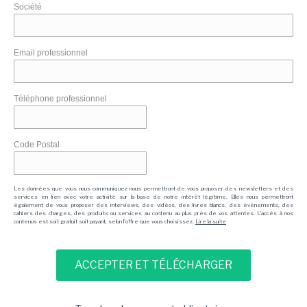
Société
Email professionnel
Téléphone professionnel
Code Postal
Les données que vous nous communiquez nous permettront de vous proposer des newsletters et des
services en lien avec votre activité sur la base de notre intérêt légitime. Elles nous permettront
également de vous proposer des interviews, des vidéos, des livres blancs, des événements, des
cahiers des charges, des produits ou services au contenu au plus près de vos attentes. L'accès à nos
contenus est soit gratuit soit payant, selon l'offre que vous choisissez.
Lire la suite