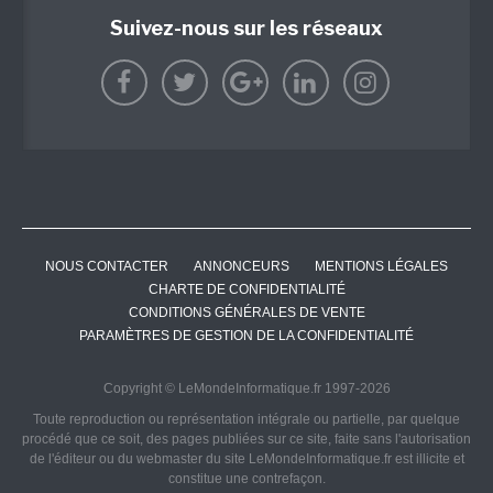
Suivez-nous sur les réseaux
NOUS CONTACTER
ANNONCEURS
MENTIONS LÉGALES
CHARTE DE CONFIDENTIALITÉ
CONDITIONS GÉNÉRALES DE VENTE
PARAMÈTRES DE GESTION DE LA CONFIDENTIALITÉ
Copyright © LeMondeInformatique.fr 1997-2026
Toute reproduction ou représentation intégrale ou partielle, par quelque
procédé que ce soit, des pages publiées sur ce site, faite sans l'autorisation
de l'éditeur ou du webmaster du site LeMondeInformatique.fr est illicite et
constitue une contrefaçon.