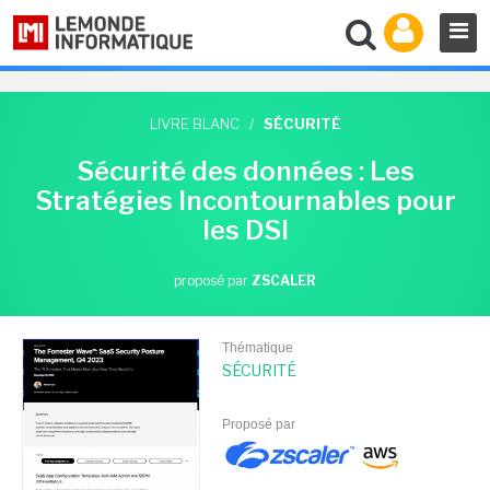
LIVRE BLANC
/
SÉCURITÉ
Sécurité des données : Les
Stratégies Incontournables pour
les DSI
proposé par
ZSCALER
Thématique
SÉCURITÉ
Proposé par