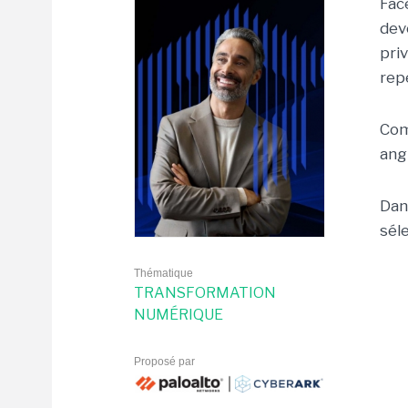
Fac
dev
priv
rep
Com
ang
Dan
sél
Thématique
TRANSFORMATION
NUMÉRIQUE
Proposé par