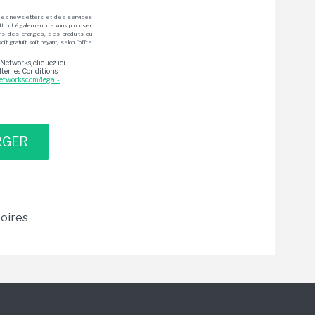
des newsletters et des services
mettront également de vous proposer
rs des charges, des produits ou
 gratuit soit payant, selon l'offre
Networks, cliquez ici :
lter les Conditions
etworks.com/legal-
toires