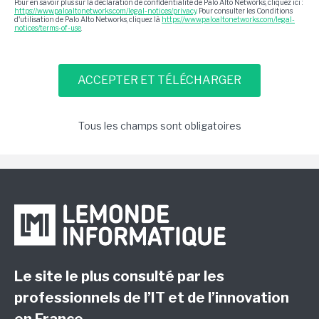
Pour en savoir plus sur la déclaration de confidentialité de Palo Alto Networks, cliquez ici :
https://www.paloaltonetworks.com/legal-notices/privacy
. Pour consulter les Conditions
d'utilisation de Palo Alto Networks, cliquez là
https://www.paloaltonetworks.com/legal-
notices/terms-of-use
.
Tous les champs sont obligatoires
Le site le plus consulté par les
professionnels de l’IT et de l’innovation