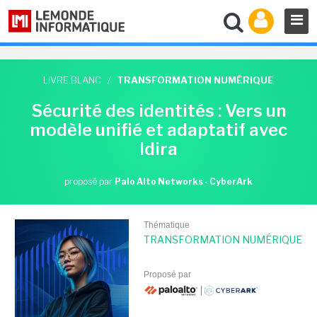
LIVRE BLANC
/
TRANSFORMATION NUMÉRIQUE
Sécurité des identités : Vers un
modèle unifié et adaptatif avec
Idira
proposé par
Palo Alto Networks - CyberArk
Thématique
TRANSFORMATION NUMÉRIQUE
Proposé par