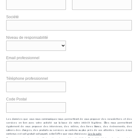
Société
Niveau de responsabilité
Email professionnel
Téléphone professionnel
Code Postal
Les données que vous nous communiquez nous permettront de vous proposer des newsletters et des
services en lien avec votre activité sur la base de notre intérêt légitime. Elles nous permettront
également de vous proposer des interviews, des vidéos, des livres blancs, des événements, des
cahiers des charges, des produits ou services au contenu au plus près de vos attentes. L'accès à nos
contenus est soit gratuit soit payant, selon l'offre que vous choisissez.
Lire la suite