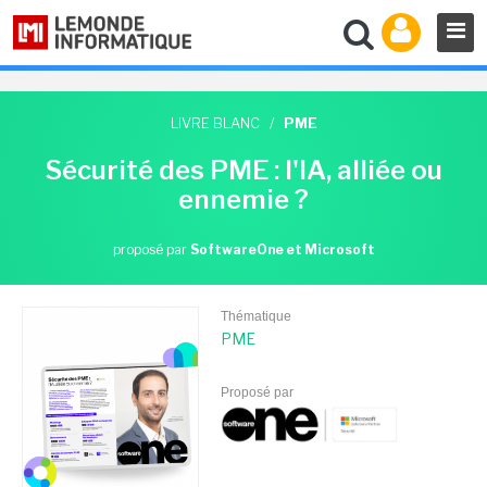
LIVRE BLANC
/
PME
Sécurité des PME : l'IA, alliée ou
ennemie ?
proposé par
SoftwareOne et Microsoft
Thématique
PME
Proposé par