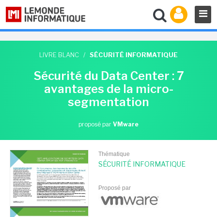
LIVRE BLANC
/
SÉCURITÉ INFORMATIQUE
Sécurité du Data Center : 7
avantages de la micro-
segmentation
proposé par
VMware
Thématique
SÉCURITÉ INFORMATIQUE
Proposé par