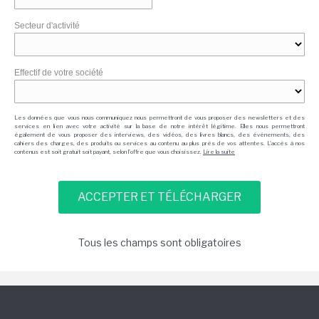
Secteur d'activité
Effectif de votre société
Les données que vous nous communiquez nous permettront de vous proposer des newsletters et des
services en lien avec votre activité sur la base de notre intérêt légitime. Elles nous permettront
également de vous proposer des interviews, des vidéos, des livres blancs, des événements, des
cahiers des charges, des produits ou services au contenu au plus près de vos attentes. L'accès à nos
contenus est soit gratuit soit payant, selon l'offre que vous choisissez.
Lire la suite
Tous les champs sont obligatoires