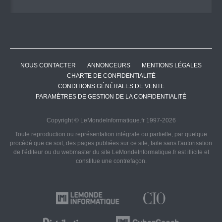
NOUS CONTACTER
ANNONCEURS
MENTIONS LÉGALES
CHARTE DE CONFIDENTIALITÉ
CONDITIONS GÉNÉRALES DE VENTE
PARAMÈTRES DE GESTION DE LA CONFIDENTIALITÉ
Copyright © LeMondeInformatique.fr 1997-2026
Toute reproduction ou représentation intégrale ou partielle, par quelque
procédé que ce soit, des pages publiées sur ce site, faite sans l'autorisation
de l'éditeur ou du webmaster du site LeMondeInformatique.fr est illicite et
constitue une contrefaçon.