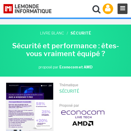
LIVRE BLANC
/
SÉCURITÉ
Sécurité et performance : êtes-
vous vraiment équipé ?
proposé par
Econocom et AMD
Thématique
SÉCURITÉ
Proposé par