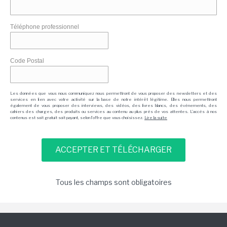
Téléphone professionnel
Code Postal
Les données que vous nous communiquez nous permettront de vous proposer des newsletters et des
services en lien avec votre activité sur la base de notre intérêt légitime. Elles nous permettront
également de vous proposer des interviews, des vidéos, des livres blancs, des événements, des
cahiers des charges, des produits ou services au contenu au plus près de vos attentes. L'accès à nos
contenus est soit gratuit soit payant, selon l'offre que vous choisissez.
Lire la suite
Tous les champs sont obligatoires