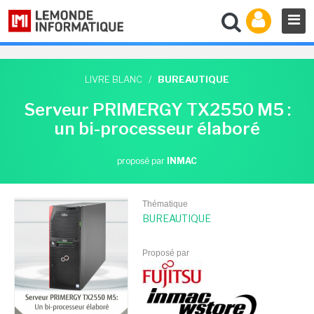
LIVRE BLANC
/
BUREAUTIQUE
Serveur PRIMERGY TX2550 M5 :
un bi-processeur élaboré
proposé par
INMAC
Thématique
BUREAUTIQUE
Proposé par