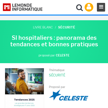
LIVRE BLANC
/
SÉCURITÉ
SI hospitaliers : panorama des
tendances et bonnes pratiques
proposé par
CELESTE
Thématique
SÉCURITÉ
Proposé par