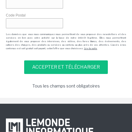
Code Postal
Les données que vous nous communiquez nous permettront de vous proposer des newsletters et des
services en lien avec votre activité sur la base de notre intérêt légitime. Elles nous permettront
également de vous proposer des interviews, des vidéos, des livres blancs, des événements, des
cahiers des charges, des produits ou services au contenu au plus près de vos attentes. L'accès à nos
contenus est soit gratuit soit payant, selon l'offre que vous choisissez.
Lire la suite
Tous les champs sont obligatoires