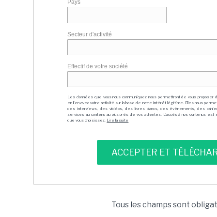
Pays
Secteur d'activité
Effectif de votre société
Les données que vous nous communiquez nous permettront de vous proposer 
en lien avec votre activité sur la base de notre intérêt légitime. Elles nous per
des interviews, des vidéos, des livres blancs, des événements, des cahie
services au contenu au plus près de vos attentes. L'accès à nos contenus est soit
que vous choisissez.
Lire la suite
Tous les champs sont obliga