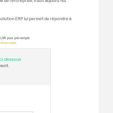
 de l'entreprise, il doit aujourd'hui
solution ERP lui permet de répondre à
LMI pour pré-remplir
crivez-vous.
 ci-dessous
ment.