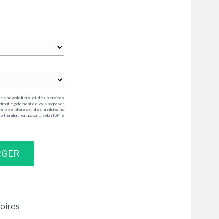
des newsletters et des services
mettront également de vous proposer
rs des charges, des produits ou
 gratuit soit payant, selon l'offre
toires