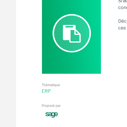
Si a
cond
Déc
ces
Thématique
ERP
Proposé par