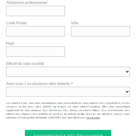
Téléphone professionnel
Code Postal
Ville
Pays
Effectif de votre société
Avez-vous 1 ou plusieurs sites distants ?
Les données que vous nous communiquez nous permettront de vous proposer des newsletters et des
services en lien avec votre activité sur la base de notre intérêt légitime. Elles nous permettront
également de vous proposer des interviews, des vidéos, des livres blancs, des événements, des
cahiers des charges, des produits ou services au contenu au plus près de vos attentes. L'accès à nos
contenus est soit gratuit soit payant, selon l'offre que vous choisissez.
Lire la suite