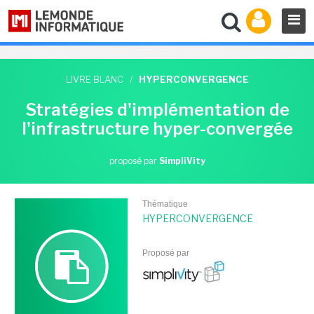
LIVRE BLANC
/
HYPERCONVERGENCE
Stratégies d'implémentation de
l'infrastructure hyper-convergée
proposé par
SimpliVity
Thématique
HYPERCONVERGENCE
Proposé par