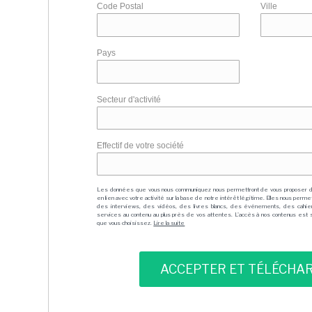
Code Postal
Ville
Pays
Secteur d'activité
Effectif de votre société
Les données que vous nous communiquez nous permettront de vous proposer 
en lien avec votre activité sur la base de notre intérêt légitime. Elles nous per
des interviews, des vidéos, des livres blancs, des événements, des cahie
services au contenu au plus près de vos attentes. L'accès à nos contenus est soit
que vous choisissez.
Lire la suite