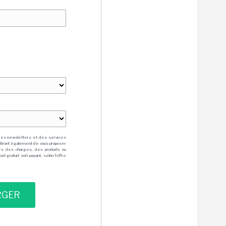
des newsletters et des services
mettront également de vous proposer
rs des charges, des produits ou
 gratuit soit payant, selon l'offre