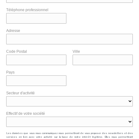
Téléphone professionnel
Adresse
Code Postal
Ville
Pays
Secteur d'activité
Effectif de votre société
Les données que vous nous communiquez nous permettront de vous proposer des newsletters et des
services en lien avec votre activité sur la base de notre intérêt légitime. Elles nous permettront