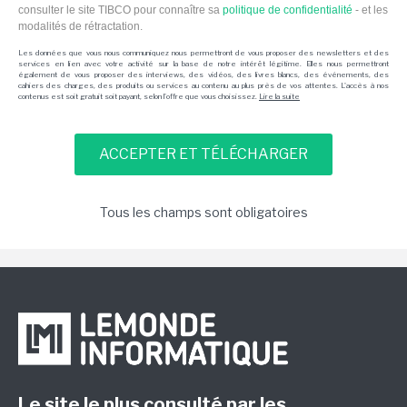
consulter le site TIBCO pour connaître sa
politique de confidentialité
- et les
modalités de rétractation.
Les données que vous nous communiquez nous permettront de vous proposer des newsletters et des
services en lien avec votre activité sur la base de notre intérêt légitime. Elles nous permettront
également de vous proposer des interviews, des vidéos, des livres blancs, des événements, des
cahiers des charges, des produits ou services au contenu au plus près de vos attentes. L'accès à nos
contenus est soit gratuit soit payant, selon l'offre que vous choisissez.
Lire la suite
Tous les champs sont obligatoires
Le site le plus consulté par les