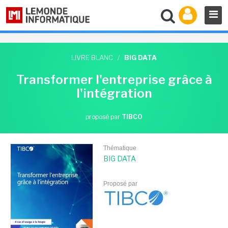
LIVRE BLANC
/
BIG DATA
Transformer l'entreprise grâce à
l'intégration
proposé par
TIBCO
Thématique
BIG DATA
Proposé par