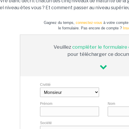
ivre blanc décrit chacun des cinq niveaux de maturité de l
el niveau êtes vous ? Et comment passer au niveau supérieu
Gagnez du temps,
connectez-vous
à votre compte 
le formulaire. Pas encore de compte ?
Ins
Veuillez
compléter le formulaire
pour télécharger ce docu
Civilité
Prénom
Nom
Société