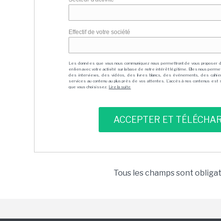
Effectif de votre société
Les données que vous nous communiquez nous permettront de vous proposer 
en lien avec votre activité sur la base de notre intérêt légitime. Elles nous per
des interviews, des vidéos, des livres blancs, des événements, des cahie
services au contenu au plus près de vos attentes. L'accès à nos contenus est soit
que vous choisissez.
Lire la suite
Tous les champs sont obliga