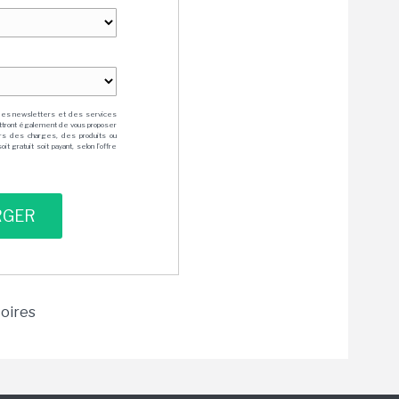
des newsletters et des services
mettront également de vous proposer
rs des charges, des produits ou
 gratuit soit payant, selon l'offre
toires