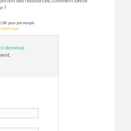
a gestion des ressources, comment savoir
r ?
LMI pour pré-remplir
crivez-vous.
 ci-dessous
ment.